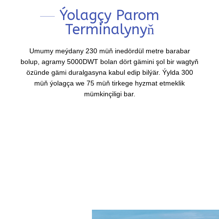
Ýolagçy Parom
Terminalynyň
Umumy meýdany 230 müň inedördül metre barabar
bolup, agramy 5000DWT bolan dört gämini şol bir wagtyň
özünde gämi duralgasyna kabul edip bilýär. Ýylda 300
müň ýolagça we 75 müň tirkege hyzmat etmeklik
mümkinçiligi bar.