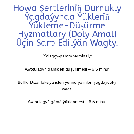
Howa Şertleriniň Durnukly
Ýagdaýynda Ýükleriň
Ýükleme-Düşürme
Hyzmatlary (doly Amal)
Üçin Sarp Edilýän Wagty.
Ýolagçy-parom terminaly:
Awotulagyň gämiden düşürilmesi – 6,5 minut
Bellik: Dizenfeksiýa işleri ýerine ýetirilen ýagdaydaky
wagt.
Awtoulagyň gämä ýüklenmesi – 6,5 minut