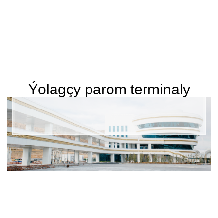
Ýolagçy parom terminaly