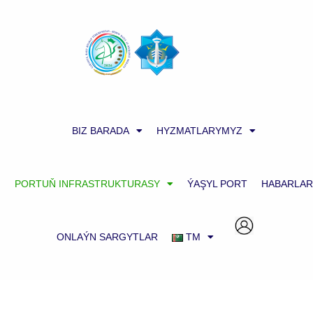
BIZ BARADA
HYZMATLARYMYZ
PORTUŇ INFRASTRUKTURASY
ÝAŞYL PORT
HABARLAR
ONLAÝN SARGYTLAR
TM