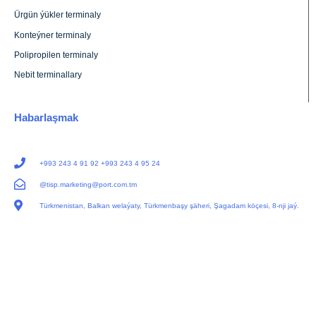
Ürgün ýükler terminaly
Konteýner terminaly
Polipropilen terminaly
Nebit terminallary
Habarlaşmak
+993 243 4 91 92 +993 243 4 95 24
@tisp.marketing@port.com.tm
Türkmenistan, Balkan welaýaty, Türkmenbaşy şäheri, Şagadam köçesi, 8-nji jaý.