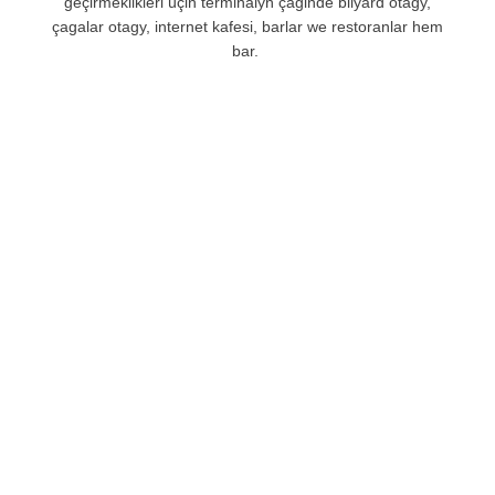
geçirmeklikleri üçin terminalyň çäginde bilýard otagy,
çagalar otagy, internet kafesi, barlar we restoranlar hem
bar.