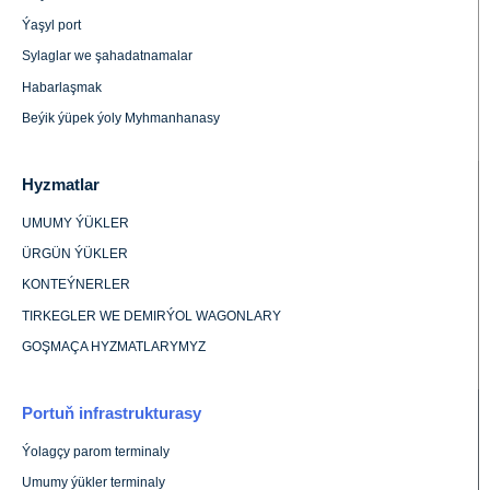
Ýaşyl port
Sylaglar we şahadatnamalar
Habarlaşmak
Beýik ýüpek ýoly Myhmanhanasy
Hyzmatlar
UMUMY ÝÜKLER
ÜRGÜN ÝÜKLER
KONTEÝNERLER
TIRKEGLER WE DEMIRÝOL WAGONLARY
GOŞMAÇA HYZMATLARYMYZ
Portuň infrastrukturasy
Ýolagçy parom terminaly
Umumy ýükler terminaly