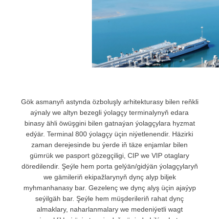
Gök asmanyň astynda özboluşly arhitekturasy bilen reňkli
aýnaly we altyn bezegli ýolagçy terminalynyň edara
binasy ähli öwüşgini bilen gatnaýan ýolagçylara hyzmat
edýär. Terminal 800 ýolagçy üçin niýetlenendir. Häzirki
zaman derejesinde bu ýerde iň täze enjamlar bilen
gümrük we pasport gözegçiligi, CIP we VIP otaglary
döredilendir. Şeýle hem porta gelýän/gidýän ýolagçylaryň
we gämileriň ekipažlarynyň dynç alyp biljek
myhmanhanasy bar. Gezelenç we dynç alyş üçin ajaýyp
seýilgäh bar. Şeýle hem müşderileriň rahat dynç
almaklary, naharlanmalary we medeniýetli wagt