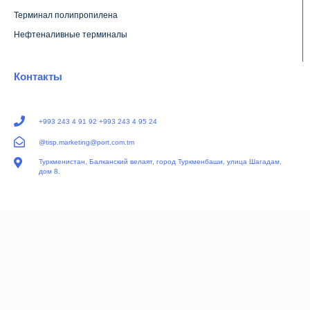
Терминал полипропилена
Нефтеналивные терминалы
Контакты
+993 243 4 91 92 +993 243 4 95 24
@tisp.marketing@port.com.tm
Туркменистан, Балканский велаят, город Туркменбаши, улица Шагадам,
дом 8.