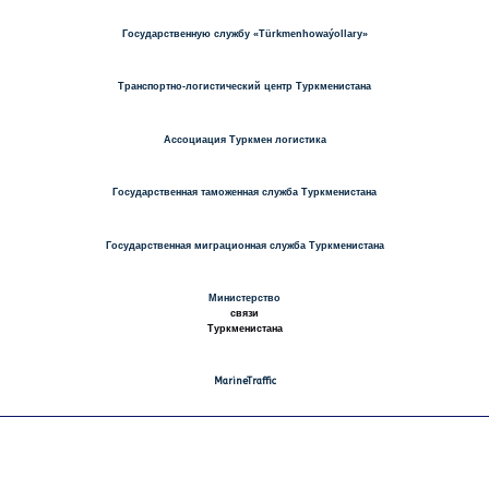
Государственную службу «Türkmenhowaýollary»
Транспортно-логистический центр Туркменистана
Ассоциация Туркмен логистика
Государственная таможенная служба
Туркменистана
Государственная миграционная служба Туркменистана
Министерство
связи
Туркменистана
MarineTraffic